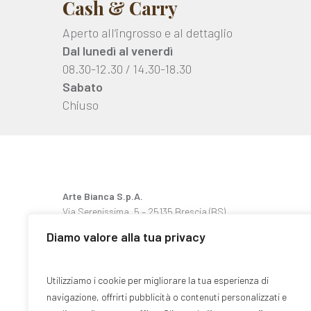
Cash & Carry
Aperto all’ingrosso e al dettaglio
Dal lunedì al venerdì
08.30-12.30 / 14.30-18.30
Sabato
Chiuso
Arte Bianca S.p.A.
Via Serenissima, 5 – 25135 Brescia (BS)
Metropolitana
Fermata S. Eufemia
Diamo valore alla tua privacy
Tel. +39 030 3366321 – 030 3366401
Fax +39 030 3366421
Utilizziamo i cookie per migliorare la tua esperienza di
Privacy Policy
navigazione, offrirti pubblicità o contenuti personalizzati e