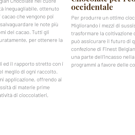
lgian Chocolate nel cuore
occidentale
ità ineguagliabile, ottenuto
di cacao che vengono poi
Per produrre un ottimo cioc
r salvaguardare le note più
Migliorando i mezzi di sussi
omi del cacao. Tutti gli
trasformare la coltivazione d
curatamente, per ottenere la
può assicurare il futuro di 
confezione di Finest Belgia
una parte dell’incasso nella 
 ed il rapporto stretto con i
programmi a favore delle com
el meglio di ogni raccolto.
gni applicazione, offrendo ai
essità di materie prime
tività di cioccolatieri,