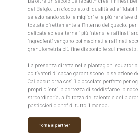
Da oltre un secolo Callebaut® crea il Finest Be
del Belgio, un cioccolato di qualità ed affidabil
selezionando solo le migliori e le più rarefave 
tostate direttamente all’interno del guscio, pe
delicate ed esaltarne i più intensi e raffinati ar
ingredienti vengono poi macinati e raffinati ac
granulometria più fine disponibile sul mercato.
La presenza diretta nelle piantagioni equatoriali
coltivatori di cacao garantiscono la selezione d
Callebaut crea così il cioccolato perfetto per o
propri clienti la certezza di soddisfarne la nec
straordinarie, all’altezza del talento e della crea
pasticcieri e chef di tutto il mondo.
Torna ai partner